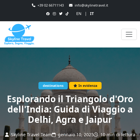
+39 02 66711143
info@skylinetravel.it
EN
|
IT
destinations
In evidenza
Esplorando il Triangolo d'Oro
dell'India: Guida di Viaggio a
Delhi, Agra e Jaipur
Skyline Travel Team
gennaio 10, 2025
10 min di lettura