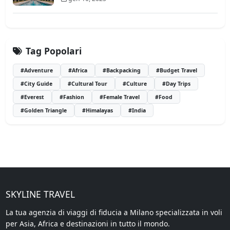
Tag Popolari
#Adventure
#Africa
#Backpacking
#Budget Travel
#City Guide
#Cultural Tour
#Culture
#Day Trips
#Everest
#Fashion
#Female Travel
#Food
#Golden Triangle
#Himalayas
#India
SKYLINE TRAVEL
La tua agenzia di viaggi di fiducia a Milano specializzata in voli
per Asia, Africa e destinazioni in tutto il mondo.