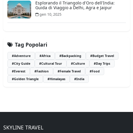
Esplorando il Triangolo d'Oro dell'India:
Guida di Viaggio a Delhi, Agra e Jaipur
gen 10, 2025
Tag Popolari
#Adventure
#Africa
#Backpacking
#Budget Travel
#City Guide
#Cultural Tour
#Culture
#Day Trips
#Everest
#Fashion
#Female Travel
#Food
#Golden Triangle
#Himalayas
#India
SKYLINE TRAVEL